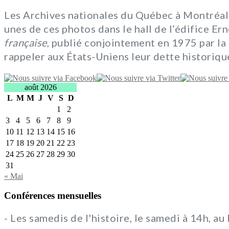
Les Archives nationales du Québec à Montréal 
unes de ces photos dans le hall de l’édifice E
française
, publié conjointement en 1975 par la 
rappeler aux États-Uniens leur dette historiqu
août 2026
L
M
M
J
V
S
D
1
2
3
4
5
6
7
8
9
10
11
12
13
14
15
16
17
18
19
20
21
22
23
24
25
26
27
28
29
30
31
« Mai
Conférences mensuelles
- Les samedis de l'histoire, le samedi à 14h, a