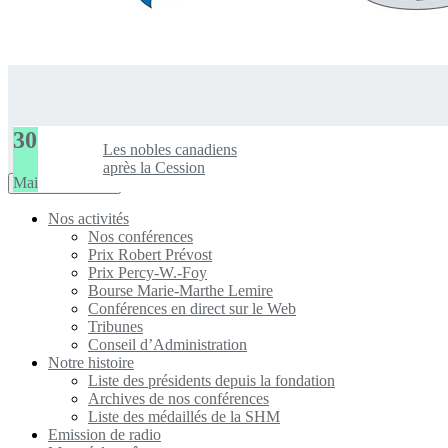
30
Les nobles canadiens
après la Cession
Mai
Toggle
Navigation Menu
navigation
Nos activités
Nos conférences
Prix Robert Prévost
Prix Percy-W.-Foy
Bourse Marie-Marthe Lemire
Conférences en direct sur le Web
Tribunes
Conseil d’Administration
Notre histoire
Liste des présidents depuis la fondation
Archives de nos conférences
Liste des médaillés de la SHM
Emission de radio