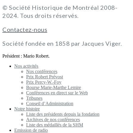
© Société Historique de Montréal 2008-
2024. Tous droits réservés.
Contactez-nous
Société fondée en 1858 par Jacques Viger.
Président : Mario Robert.
Nos activités
Nos conférences
Prix Robert Prévost
Prix Percy-W.-Foy
Bourse Marie-Marthe Lemire
Conférences en direct sur le Web
Tribunes
Conseil d’Administration
Notre histoire
Liste des présidents depuis la fondation
Archives de nos conférences
Liste des médaillés de la SHM
Emission de radio