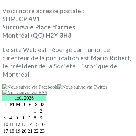
Voici notre adresse postale :
SHM, CP 491
Succursale Place d’armes
Montréal (QC) H2Y 3H3
Le site Web est hébergé par Funio. Le
directeur de la publication est Mario Robert,
le président de la Société Historique de
Montréal.
août 2026
L
M
M
J
V
S
D
1
2
3
4
5
6
7
8
9
10
11
12
13
14
15
16
17
18
19
20
21
22
23