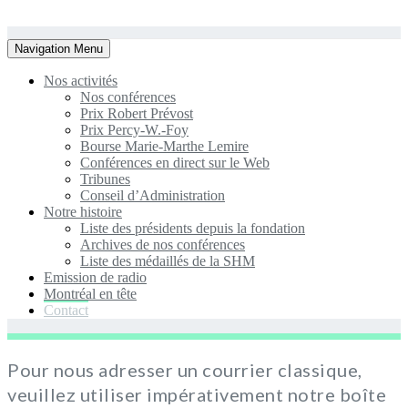
Toggle
Navigation Menu
navigation
Nos activités
Nos conférences
Prix Robert Prévost
Prix Percy-W.-Foy
Bourse Marie-Marthe Lemire
Conférences en direct sur le Web
Tribunes
Conseil d’Administration
Notre histoire
Liste des présidents depuis la fondation
Archives de nos conférences
Liste des médaillés de la SHM
Emission de radio
Montréal en tête
Contact
Pour nous adresser un courrier classique,
veuillez utiliser impérativement notre boîte