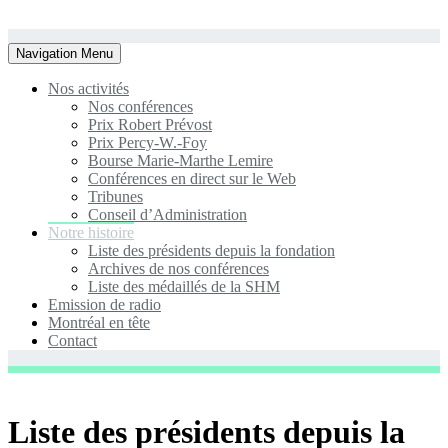
Toggle
Navigation Menu
navigation
Nos activités
Nos conférences
Prix Robert Prévost
Prix Percy-W.-Foy
Bourse Marie-Marthe Lemire
Conférences en direct sur le Web
Tribunes
Conseil d’Administration
Notre histoire
Liste des présidents depuis la fondation
Archives de nos conférences
Liste des médaillés de la SHM
Emission de radio
Montréal en tête
Contact
Liste des présidents depuis la