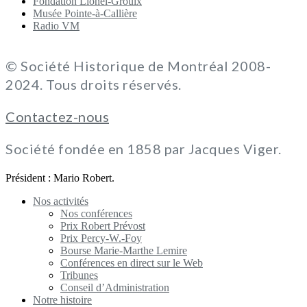
Fondation Lionel-Groulx
Musée Pointe-à-Callière
Radio VM
© Société Historique de Montréal 2008-
2024. Tous droits réservés.
Contactez-nous
Société fondée en 1858 par Jacques Viger.
Président : Mario Robert.
Nos activités
Nos conférences
Prix Robert Prévost
Prix Percy-W.-Foy
Bourse Marie-Marthe Lemire
Conférences en direct sur le Web
Tribunes
Conseil d’Administration
Notre histoire