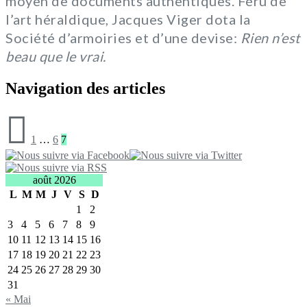
moyen de documents authentiques. Féru de
l’art héraldique, Jacques Viger dota la
Société d’armoiries et d’une devise:
Rien n’est
beau que le vrai.
Navigation des articles
1
…
6
7
août 2026
L
M
M
J
V
S
D
1
2
3
4
5
6
7
8
9
10
11
12
13
14
15
16
17
18
19
20
21
22
23
24
25
26
27
28
29
30
31
« Mai