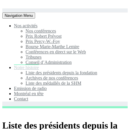
Toggle
Navigation Menu
navigation
Nos activités
Nos conférences
Prix Robert Prévost
Prix Percy-W.-Foy
Bourse Marie-Marthe Lemire
Conférences en direct sur le Web
Tribunes
Conseil d’Administration
Notre histoire
Liste des présidents depuis la fondation
Archives de nos conférences
Liste des médaillés de la SHM
Emission de radio
Montréal en tête
Contact
Liste des présidents depuis la