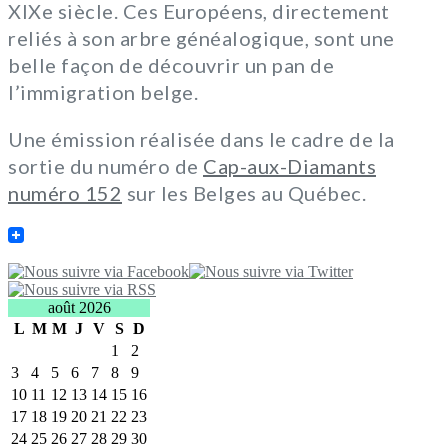
XIXe siècle. Ces Européens, directement
reliés à son arbre généalogique, sont une
belle façon de découvrir un pan de
l’immigration belge.
Une émission réalisée dans le cadre de la
sortie du numéro de
Cap-aux-Diamants
numéro 152
sur les Belges au Québec.
août 2026
L
M
M
J
V
S
D
1
2
3
4
5
6
7
8
9
10
11
12
13
14
15
16
17
18
19
20
21
22
23
24
25
26
27
28
29
30