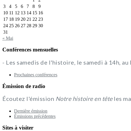
3
4
5
6
7
8
9
10
11
12
13
14
15
16
17
18
19
20
21
22
23
24
25
26
27
28
29
30
31
« Mai
Conférences mensuelles
- Les samedis de l'histoire, le samedi à 14h, a
Prochaines conférences
Émission de radio
Écoutez l'émission
Notre histoire en tête
les ma
Dernière émission
Émissions précédentes
Sites à visiter