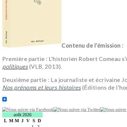
Contenu de l’émission :
Première partie : L’historien Robert Comeau s
politiques
(VLB, 2013).
Deuxième partie : La journaliste et écrivaine J
Nos prénoms et leurs histoires
(Éditions de l’h
août 2026
L
M
M
J
V
S
D
1
2