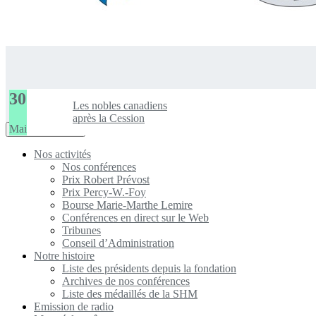
30
Les nobles canadiens
après la Cession
Mai
Toggle
Navigation Menu
navigation
Nos activités
Nos conférences
Prix Robert Prévost
Prix Percy-W.-Foy
Bourse Marie-Marthe Lemire
Conférences en direct sur le Web
Tribunes
Conseil d’Administration
Notre histoire
Liste des présidents depuis la fondation
Archives de nos conférences
Liste des médaillés de la SHM
Emission de radio