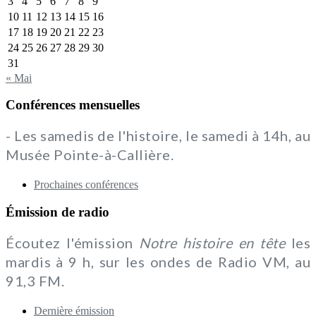
3
4
5
6
7
8
9
10
11
12
13
14
15
16
17
18
19
20
21
22
23
24
25
26
27
28
29
30
31
« Mai
Conférences mensuelles
- Les samedis de l'histoire, le samedi à 14h, au
Musée Pointe-à-Callière.
Prochaines conférences
Émission de radio
Écoutez l'émission
Notre histoire en tête
les
mardis à 9 h, sur les ondes de Radio VM, au
91,3 FM.
Dernière émission