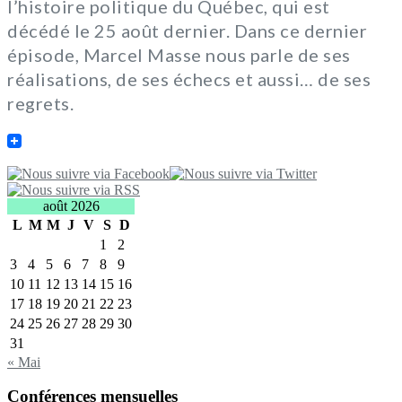
l’histoire politique du Québec, qui est
décédé le 25 août dernier. Dans ce dernier
épisode, Marcel Masse nous parle de ses
réalisations, de ses échecs et aussi… de ses
regrets.
août 2026
L
M
M
J
V
S
D
1
2
3
4
5
6
7
8
9
10
11
12
13
14
15
16
17
18
19
20
21
22
23
24
25
26
27
28
29
30
31
« Mai
Conférences mensuelles