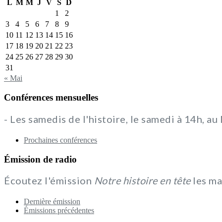
L
M
M
J
V
S
D
1
2
3
4
5
6
7
8
9
10
11
12
13
14
15
16
17
18
19
20
21
22
23
24
25
26
27
28
29
30
31
« Mai
Conférences mensuelles
- Les samedis de l'histoire, le samedi à 14h, a
Prochaines conférences
Émission de radio
Écoutez l'émission
Notre histoire en tête
les ma
Dernière émission
Émissions précédentes