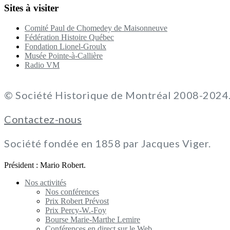
Sites à visiter
Comité Paul de Chomedey de Maisonneuve
Fédération Histoire Québec
Fondation Lionel-Groulx
Musée Pointe-à-Callière
Radio VM
© Société Historique de Montréal 2008-2024. 
Contactez-nous
Société fondée en 1858 par Jacques Viger.
Président : Mario Robert.
Nos activités
Nos conférences
Prix Robert Prévost
Prix Percy-W.-Foy
Bourse Marie-Marthe Lemire
Conférences en direct sur le Web