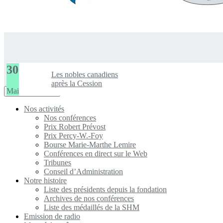
30
Les nobles canadiens
après la Cession
Mai
Toggle
Navigation Menu
navigation
Nos activités
Nos conférences
Prix Robert Prévost
Prix Percy-W.-Foy
Bourse Marie-Marthe Lemire
Conférences en direct sur le Web
Tribunes
Conseil d’Administration
Notre histoire
Liste des présidents depuis la fondation
Archives de nos conférences
Liste des médaillés de la SHM
Emission de radio