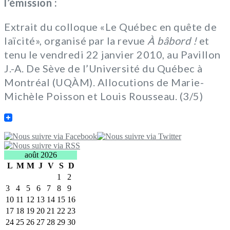
l’émission :
Extrait du colloque «Le Québec en quête de
laïcité», organisé par la revue
À bâbord !
et
tenu le vendredi 22 janvier 2010, au Pavillon
J.-A. De Sève de l’Université du Québec à
Montréal (UQÀM). Allocutions de Marie-
Michèle Poisson et Louis Rousseau. (3/5)
août 2026
L
M
M
J
V
S
D
1
2
3
4
5
6
7
8
9
10
11
12
13
14
15
16
17
18
19
20
21
22
23
24
25
26
27
28
29
30