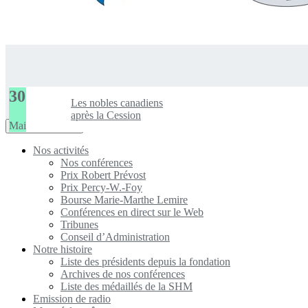
30
Les nobles canadiens
après la Cession
Mai
Toggle
Navigation Menu
navigation
Nos activités
Nos conférences
Prix Robert Prévost
Prix Percy-W.-Foy
Bourse Marie-Marthe Lemire
Conférences en direct sur le Web
Tribunes
Conseil d’Administration
Notre histoire
Liste des présidents depuis la fondation
Archives de nos conférences
Liste des médaillés de la SHM
Emission de radio