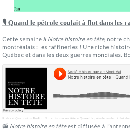
Jan
🎙 Quand le pétrole coulait à flot dans les r
Cette semaine à
Notre histoire en tête
, notre c
montréalais : les raffineries ! Une riche hist
Québec et dans les deux guerres mondiales. B
Podcast Quadrivium Radio
·
Notre histoire en tête – Quand le pétrole coulait à flot dan
📻
Notre histoire en tête
est diffusée à l’antenn