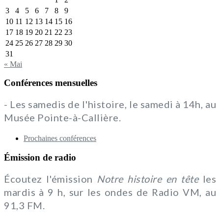
3
4
5
6
7
8
9
10
11
12
13
14
15
16
17
18
19
20
21
22
23
24
25
26
27
28
29
30
31
« Mai
Conférences mensuelles
- Les samedis de l'histoire, le samedi à 14h, au
Musée Pointe-à-Callière.
Prochaines conférences
Émission de radio
Écoutez l'émission
Notre histoire en tête
les
mardis à 9 h, sur les ondes de Radio VM, au
91,3 FM.