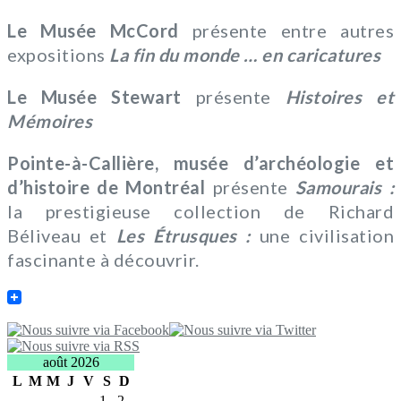
Le Musée McCord
présente entre autres
expositions
La fin du monde … en caricatures
Le Musée Stewart
présente
Histoires et
Mémoires
Pointe-à-Callière, musée d’archéologie et
d’histoire de Montréal
présente
Samourais :
la prestigieuse collection de Richard
Béliveau et
Les Étrusques :
une civilisation
fascinante à découvrir.
août 2026
L
M
M
J
V
S
D
1
2