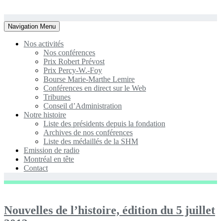
Toggle
Navigation Menu
navigation
Nos activités
Nos conférences
Prix Robert Prévost
Prix Percy-W.-Foy
Bourse Marie-Marthe Lemire
Conférences en direct sur le Web
Tribunes
Conseil d’Administration
Notre histoire
Liste des présidents depuis la fondation
Archives de nos conférences
Liste des médaillés de la SHM
Emission de radio
Montréal en tête
Contact
Nouvelles de l’histoire, édition du 5 juillet