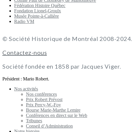
Comité Paul de Chomedey de Maisonneuve
Fédération Histoire Québec
Fondation Lionel-Groulx
Musée Pointe-à-Callière
Radio VM
© Société Historique de Montréal 2008-2024. 
Contactez-nous
Société fondée en 1858 par Jacques Viger.
Président : Mario Robert.
Nos activités
Nos conférences
Prix Robert Prévost
Prix Percy-W.-Foy
Bourse Marie-Marthe Lemire
Conférences en direct sur le Web
Tribunes
Conseil d’Administration
Notre histoire