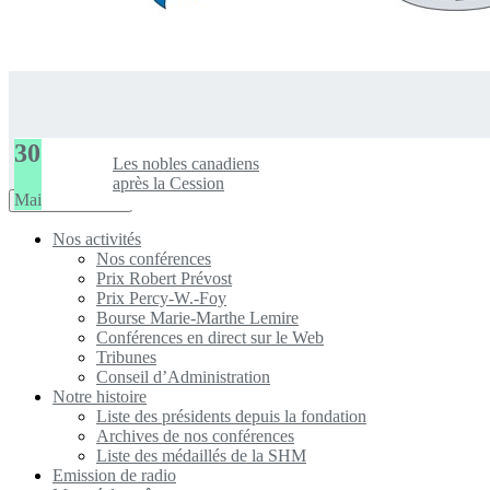
30
Les nobles canadiens
après la Cession
Mai
Toggle
Navigation Menu
navigation
Nos activités
Nos conférences
Prix Robert Prévost
Prix Percy-W.-Foy
Bourse Marie-Marthe Lemire
Conférences en direct sur le Web
Tribunes
Conseil d’Administration
Notre histoire
Liste des présidents depuis la fondation
Archives de nos conférences
Liste des médaillés de la SHM
Emission de radio