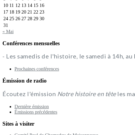
10
11
12
13
14
15
16
17
18
19
20
21
22
23
24
25
26
27
28
29
30
31
« Mai
Conférences mensuelles
- Les samedis de l'histoire, le samedi à 14h, a
Prochaines conférences
Émission de radio
Écoutez l'émission
Notre histoire en tête
les ma
Dernière émission
Émissions précédentes
Sites à visiter