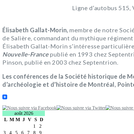
Ligne d’autobus 515,
Élisabeth Gallat-Morin,
membre de notre Sociét
de Salière, commandant du mythique régiment q
Élisabeth Gallat-Morin s’intéresse particulièr
Nouvelle-France
publié en 1993 chez Septentr
Pinson, publié en 2003 chez Septentrion.
Les conférences de la Société historique de Mo
d’archéologie et d’histoire de Montréal, Point
août 2026
L
M
M
J
V
S
D
1
2
3
4
5
6
7
8
9