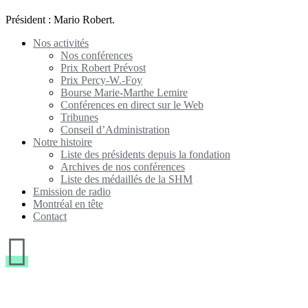
Président : Mario Robert.
Nos activités
Nos conférences
Prix Robert Prévost
Prix Percy-W.-Foy
Bourse Marie-Marthe Lemire
Conférences en direct sur le Web
Tribunes
Conseil d’Administration
Notre histoire
Liste des présidents depuis la fondation
Archives de nos conférences
Liste des médaillés de la SHM
Emission de radio
Montréal en tête
Contact