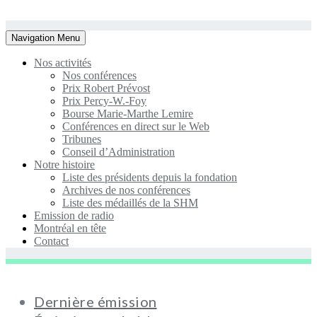
Toggle
Navigation Menu
navigation
Nos activités
Nos conférences
Prix Robert Prévost
Prix Percy-W.-Foy
Bourse Marie-Marthe Lemire
Conférences en direct sur le Web
Tribunes
Conseil d’Administration
Notre histoire
Liste des présidents depuis la fondation
Archives de nos conférences
Liste des médaillés de la SHM
Emission de radio
Montréal en tête
Contact
Dernière émission