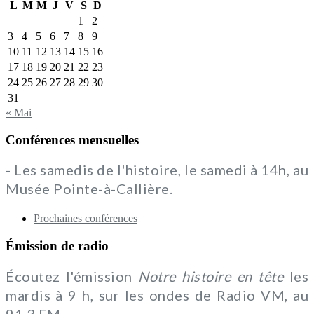
L
M
M
J
V
S
D
1
2
3
4
5
6
7
8
9
10
11
12
13
14
15
16
17
18
19
20
21
22
23
24
25
26
27
28
29
30
31
« Mai
Conférences mensuelles
- Les samedis de l'histoire, le samedi à 14h, au
Musée Pointe-à-Callière.
Prochaines conférences
Émission de radio
Écoutez l'émission
Notre histoire en tête
les
mardis à 9 h, sur les ondes de Radio VM, au
91,3 FM.